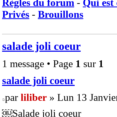
Règles du forum
-
Qui est 
Privés
-
Brouillons
salade joli coeur
1 message • Page
1
sur
1
salade joli coeur
par
liliber
» Lun 13 Janvie
￼Salade joli coeur