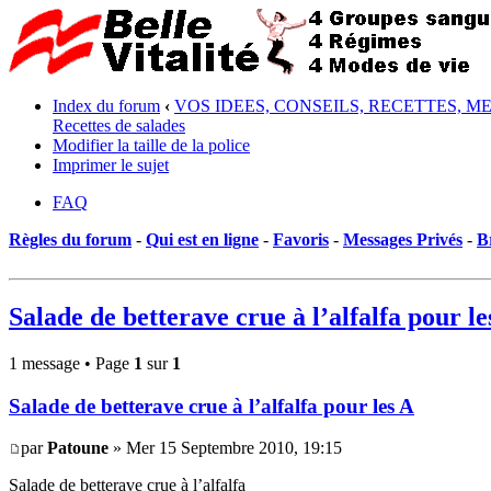
Index du forum
‹
VOS IDEES, CONSEILS, RECETTES, M
Recettes de salades
Modifier la taille de la police
Imprimer le sujet
FAQ
Règles du forum
-
Qui est en ligne
-
Favoris
-
Messages Privés
-
B
Salade de betterave crue à l’alfalfa pour le
1 message • Page
1
sur
1
Salade de betterave crue à l’alfalfa pour les A
par
Patoune
» Mer 15 Septembre 2010, 19:15
Salade de betterave crue à l’alfalfa