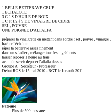
1 BELLE BETTERAVE CRUE
1 ÉCHALOTE
3 C à S D'HUILE DE NOIX
1 C et 1/2 à S DE VINAIGRE DE CIDRE
SEL , POIVRE
UNE POIGNÉE D'ALFALFA
préparer la vinaigrette en mettant dans l'ordre : sel , poivre , vinaigre ,
hacher l'échalote
râper la betterave assez finement
dans un saladier , mélanger tous les ingrédients
laisser reposer 1 heure au frais
avant de servir déposer l'alfalfa dessus
Groupe A+ Secréteur - Professeur
Début RGS le 15 mai 2010 - RGT le 1er août 2011
Patoune
Plus de 500 messages