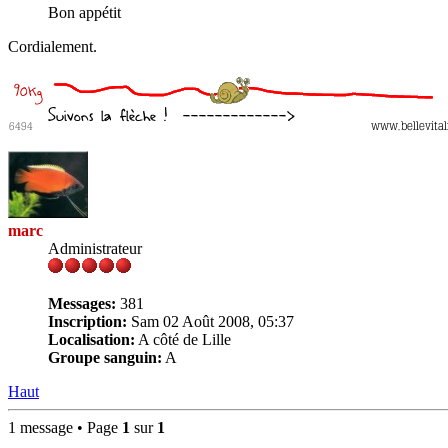
Bon appétit
Cordialement.
marc
Administrateur
Messages:
381
Inscription:
Sam 02 Août 2008, 05:37
Localisation:
A côté de Lille
Groupe sanguin:
A
Haut
1 message • Page
1
sur
1