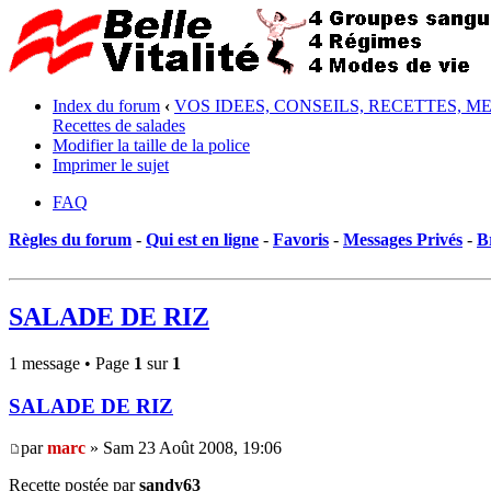
Index du forum
‹
VOS IDEES, CONSEILS, RECETTES, M
Recettes de salades
Modifier la taille de la police
Imprimer le sujet
FAQ
Règles du forum
-
Qui est en ligne
-
Favoris
-
Messages Privés
-
B
SALADE DE RIZ
1 message • Page
1
sur
1
SALADE DE RIZ
par
marc
» Sam 23 Août 2008, 19:06
Recette postée par
sandy63