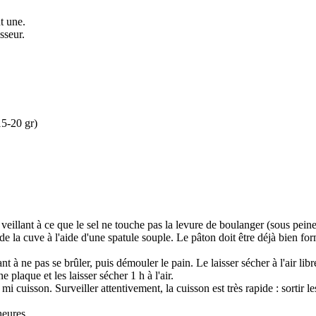
t une.
sseur.
15-20 gr)
 veillant à ce que le sel ne touche pas la levure de boulanger (sous peine 
e la cuve à l'aide d'une spatule souple. Le pâton doit être déjà bien formé.
 à ne pas se brûler, puis démouler le pain. Le laisser sécher à l'air lib
plaque et les laisser sécher 1 h à l'air.
 cuisson. Surveiller attentivement, la cuisson est très rapide : sortir le
heures.