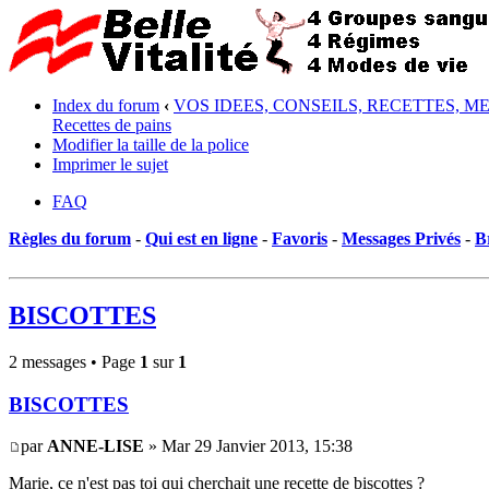
Index du forum
‹
VOS IDEES, CONSEILS, RECETTES, M
Recettes de pains
Modifier la taille de la police
Imprimer le sujet
FAQ
Règles du forum
-
Qui est en ligne
-
Favoris
-
Messages Privés
-
B
BISCOTTES
2 messages • Page
1
sur
1
BISCOTTES
par
ANNE-LISE
» Mar 29 Janvier 2013, 15:38
Marie, ce n'est pas toi qui cherchait une recette de biscottes ?