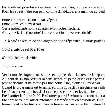
La recette est pour faire avec une machine à pain, pour ceux qui en on
Pour les autres, faire son pain comme d'habitude, à la main ou au pétri
Entre 190 ml et 210 ml de lait végétal
Entre 80 ml et 90 ml d'eau
Ces 2 ingrédients sont à adapter selon votre machine.
450 gr de farine (épeautre) la recette est indiquée avec du blé
1 c. à café de levure de boulanger (pour de l'épeautre, je dirais plutôt 
1.5 C à café de sel (6 à 10 gr)
40 gr de beurre clarrifié
15 gr de sucre
Verser tous les ingrédients solides et liquides dans la cuve de la mp en
Au bout de 10 mn, vérifier la consistance du pâton et racler les parois d
pate se déchire et ne forme pas une boule lisse, ajouter 10 ml d'eau.
Quand le programme est terminé, sortir la cuve de la machine en veillant
Le découper en tranches de 1 cm d'épaisseur. Etaler les tranches sur une 
Préchauffer le four à 210°. Enfourner pour 15 minutes en retournant à mi
Eteindre le four et laisser retomber la température en dessous de 100°
Remettre alors les biscottes dans le four et les laisser sécher quelques 