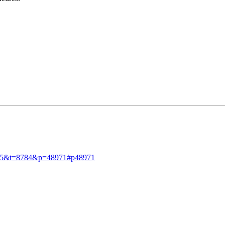
=45&t=8784&p=48971#p48971