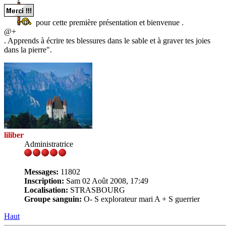
pour cette première présentation et bienvenue .
@+
. Apprends à écrire tes blessures dans le sable et à graver tes joies
dans la pierre".
liliber
Administratrice
Messages:
11802
Inscription:
Sam 02 Août 2008, 17:49
Localisation:
STRASBOURG
Groupe sanguin:
O- S explorateur mari A + S guerrier
Haut