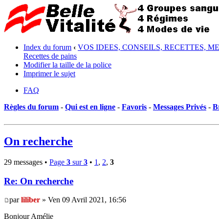
Index du forum
‹
VOS IDEES, CONSEILS, RECETTES, M
Recettes de pains
Modifier la taille de la police
Imprimer le sujet
FAQ
Règles du forum
-
Qui est en ligne
-
Favoris
-
Messages Privés
-
B
On recherche
29 messages •
Page
3
sur
3
•
1
,
2
,
3
Re: On recherche
par
liliber
» Ven 09 Avril 2021, 16:56
Bonjour Amélie