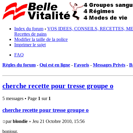
Index du forum
‹
VOS IDEES, CONSEILS, RECETTES, M
Recettes de pains
Modifier la taille de la police
Imprimer le sujet
FAQ
Règles du forum
-
Qui est en ligne
-
Favoris
-
Messages Privés
-
B
cherche recette pour tresse groupe o
5 messages • Page
1
sur
1
cherche recette pour tresse groupe o
par
blondie
» Jeu 21 Octobre 2010, 15:56
bonjour,