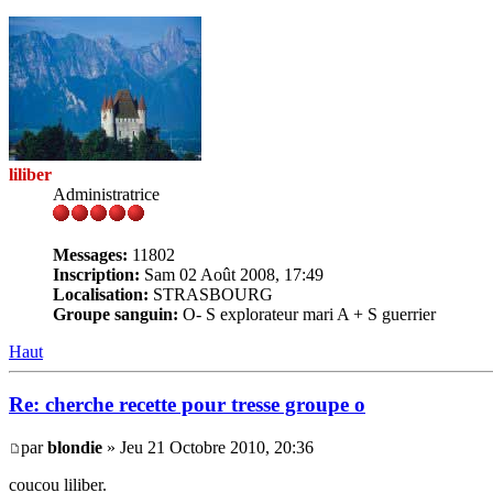
liliber
Administratrice
Messages:
11802
Inscription:
Sam 02 Août 2008, 17:49
Localisation:
STRASBOURG
Groupe sanguin:
O- S explorateur mari A + S guerrier
Haut
Re: cherche recette pour tresse groupe o
par
blondie
» Jeu 21 Octobre 2010, 20:36
coucou liliber.