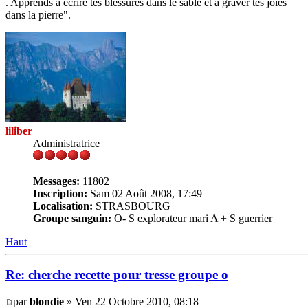
. Apprends à écrire tes blessures dans le sable et à graver tes joies
dans la pierre".
liliber
Administratrice
Messages:
11802
Inscription:
Sam 02 Août 2008, 17:49
Localisation:
STRASBOURG
Groupe sanguin:
O- S explorateur mari A + S guerrier
Haut
Re: cherche recette pour tresse groupe o
par
blondie
» Ven 22 Octobre 2010, 08:18