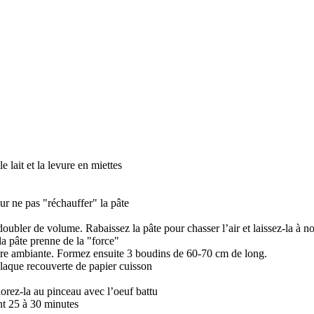
le lait et la levure en miettes
ur ne pas "réchauffer" la pâte
doubler de volume. Rabaissez la pâte pour chasser l’air et laissez-la à n
la pâte prenne de la "force"
ture ambiante. Formez ensuite 3 boudins de 60-70 cm de long.
plaque recouverte de papier cuisson
orez-la au pinceau avec l’oeuf battu
nt 25 à 30 minutes