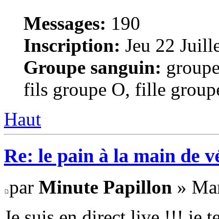
Messages:
190
Inscription:
Jeu 22 Juill
Groupe sanguin:
groupe
fils groupe O, fille grou
Haut
Re: le pain à la main de 
par
Minute Papillon
» Mar
Je suis en direct live !!! je t