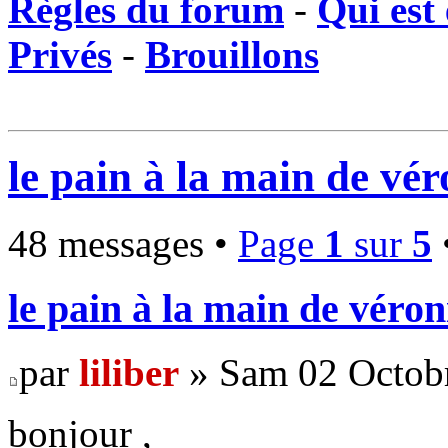
Règles du forum
-
Qui est 
Privés
-
Brouillons
le pain à la main de vé
48 messages •
Page
1
sur
5
le pain à la main de véro
par
liliber
» Sam 02 Octobr
bonjour ,