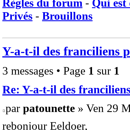
Règles du forum
-
Qui est 
Privés
-
Brouillons
Y-a-t-il des franciliens
3 messages • Page
1
sur
1
Re: Y-a-t-il des francilie
par
patounette
» Ven 29 M
rebonjour Eeldoer,