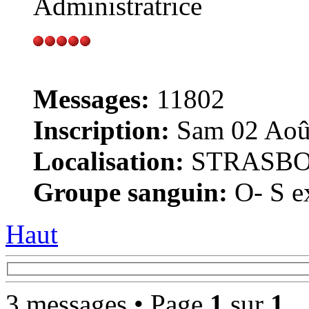
Administratrice
Messages:
11802
Inscription:
Sam 02 Août
Localisation:
STRASB
Groupe sanguin:
O- S ex
Haut
3 messages • Page
1
sur
1