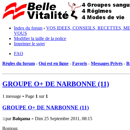
Index du forum
‹
VOS IDEES, CONSEILS, RECETTES, M
VOUS
Modifier la taille de la police
Imprimer le sujet
FAQ
Règles du forum
-
Qui est en ligne
-
Favoris
-
Messages Privés
-
B
GROUPE O+ DE NARBONNE (11)
1 message • Page
1
sur
1
GROUPE O+ DE NARBONNE (11)
par
Balqama
» Dim 25 Septembre 2011, 08:15
Bonjour,