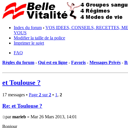
Index du forum
‹
VOS IDEES, CONSEILS, RECETTES, M
VOUS
Modifier la taille de la police
Imprimer le sujet
FAQ
Règles du forum
-
Qui est en ligne
-
Favoris
-
Messages Privés
-
B
et Toulouse ?
17 messages •
Page
2
sur
2
•
1
,
2
Re: et Toulouse ?
par
marieb
» Mar 26 Mars 2013, 14:01
Bonjour