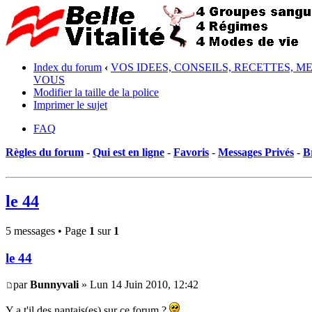
Index du forum
‹
VOS IDEES, CONSEILS, RECETTES, M
VOUS
Modifier la taille de la police
Imprimer le sujet
FAQ
Règles du forum
-
Qui est en ligne
-
Favoris
-
Messages Privés
-
B
le 44
5 messages • Page
1
sur
1
le 44
par
Bunnyvali
» Lun 14 Juin 2010, 12:42
Y a t'il des nantais(es) sur ce forum ?