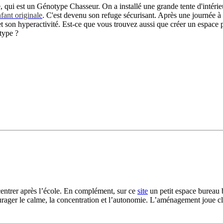
 qui est un Génotype Chasseur. On a installé une grande tente d'intérieur
fant originale
. C'est devenu son refuge sécurisant. Après une journée à l
et son hyperactivité. Est-ce que vous trouvez aussi que créer un espace 
otype ?
centrer après l’école. En complément, sur ce
site
un petit espace bureau b
urager le calme, la concentration et l’autonomie. L’aménagement joue cla