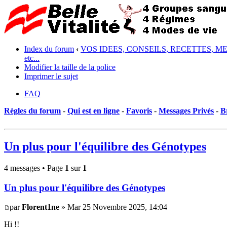
Index du forum
‹
VOS IDEES, CONSEILS, RECETTES, M
etc...
Modifier la taille de la police
Imprimer le sujet
FAQ
Règles du forum
-
Qui est en ligne
-
Favoris
-
Messages Privés
-
B
Un plus pour l'équilibre des Génotypes
4 messages • Page
1
sur
1
Un plus pour l'équilibre des Génotypes
par
Florent1ne
» Mar 25 Novembre 2025, 14:04
Hi !!