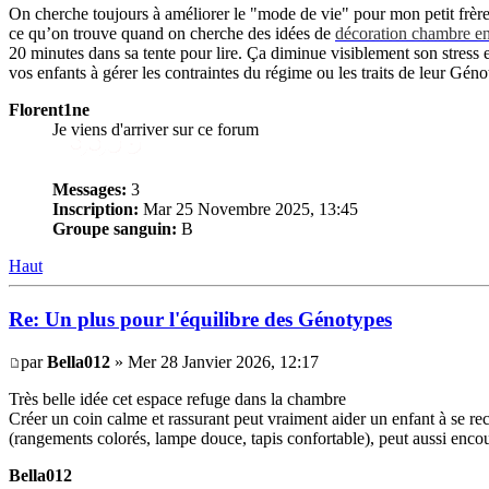
On cherche toujours à améliorer le "mode de vie" pour mon petit frère,
ce qu’on trouve quand on cherche des idées de
décoration chambre en
20 minutes dans sa tente pour lire. Ça diminue visiblement son stress 
vos enfants à gérer les contraintes du régime ou les traits de leur Gén
Florent1ne
Je viens d'arriver sur ce forum
Messages:
3
Inscription:
Mar 25 Novembre 2025, 13:45
Groupe sanguin:
B
Haut
Re: Un plus pour l'équilibre des Génotypes
par
Bella012
» Mer 28 Janvier 2026, 12:17
Très belle idée cet espace refuge dans la chambre
Créer un coin calme et rassurant peut vraiment aider un enfant à se re
(rangements colorés, lampe douce, tapis confortable), peut aussi enco
Bella012