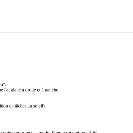
on".
e j'ai glané à droite et à gauche :
tion de tâches au soleil),
a pointe pour ne pas rendre l’ongle cassant ou effrité,