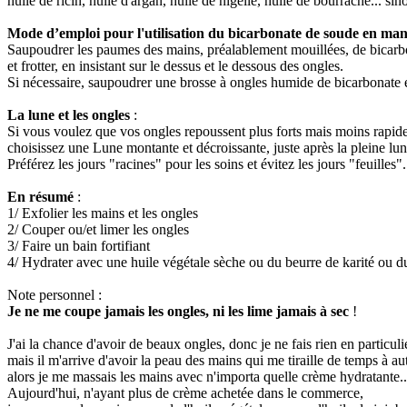
huile de ricin, huile d'argan, huile de nigelle, huile de bourrache... sino
Mode d’emploi pour l'utilisation du bicarbonate de soude en ma
Saupoudrer les paumes des mains, préalablement mouillées, de bicarb
et frotter, en insistant sur le dessus et le dessous des ongles.
Si nécessaire, saupoudrer une brosse à ongles humide de bicarbonate et
La lune et les ongles
:
Si vous voulez que vos ongles repoussent plus forts mais moins rapidem
choisissez une Lune montante et décroissante, juste après la pleine lun
Préférez les jours "racines" pour les soins et évitez les jours "feuilles"
En résumé
:
1/ Exfolier les mains et les ongles
2/ Couper ou/et limer les ongles
3/ Faire un bain fortifiant
4/ Hydrater avec une huile végétale sèche ou du beurre de karité ou du
Note personnel :
Je ne me coupe jamais les ongles, ni les lime jamais à sec
!
J'ai la chance d'avoir de beaux ongles, donc je ne fais rien en particuli
mais il m'arrive d'avoir la peau des mains qui me tiraille de temps à aut
alors je me massais les mains avec n'importa quelle crème hydratante..
Aujourd'hui, n'ayant plus de crème achetée dans le commerce,