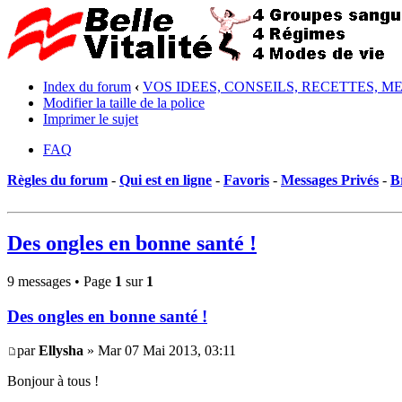
Index du forum
‹
VOS IDEES, CONSEILS, RECETTES, M
Modifier la taille de la police
Imprimer le sujet
FAQ
Règles du forum
-
Qui est en ligne
-
Favoris
-
Messages Privés
-
B
Des ongles en bonne santé !
9 messages • Page
1
sur
1
Des ongles en bonne santé !
par
Ellysha
» Mar 07 Mai 2013, 03:11
Bonjour à tous !