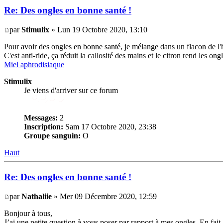
Re: Des ongles en bonne santé !
par
Stimulix
» Lun 19 Octobre 2020, 13:10
Pour avoir des ongles en bonne santé, je mélange dans un flacon de l'hu
C'est anti-ride, ça réduit la callosité des mains et le citron rend les ong
Miel aphrodisiaque
Stimulix
Je viens d'arriver sur ce forum
Messages:
2
Inscription:
Sam 17 Octobre 2020, 23:38
Groupe sanguin:
O
Haut
Re: Des ongles en bonne santé !
par
Nathaliie
» Mer 09 Décembre 2020, 12:59
Bonjour à tous,
J’ai une petite question à vous poser par rapport à mes ongles. En fa