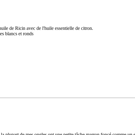
ile de Ricin avec de l'huile essentielle de citron.
les blancs et ronds
it, la plupart de mes ongles ont une petite tâche marron foncé comme un 