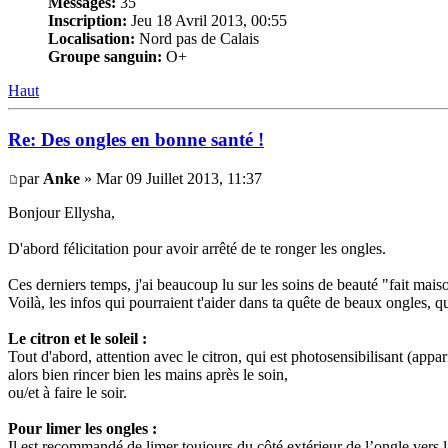
Messages:
35
Inscription:
Jeu 18 Avril 2013, 00:55
Localisation:
Nord pas de Calais
Groupe sanguin:
O+
Haut
Re: Des ongles en bonne santé !
par
Anke
» Mar 09 Juillet 2013, 11:37
Bonjour Ellysha,
D'abord félicitation pour avoir arrêté de te ronger les ongles.
Ces derniers temps, j'ai beaucoup lu sur les soins de beauté "fait mais
Voilà, les infos qui pourraient t'aider dans ta quête de beaux ongles, qu
Le citron et le soleil :
Tout d'abord, attention avec le citron, qui est photosensibilisant (appari
alors bien rincer bien les mains après le soin,
ou/et à faire le soir.
Pour limer les ongles :
Il est recommandé de limer toujours du côté extérieur de l’ongle vers l