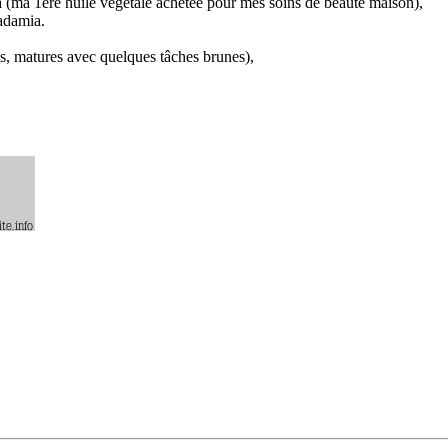
a (ma 1ère huile végétale achetée pour mes soins de beauté maison),
cadamia.
es, matures avec quelques tâches brunes),