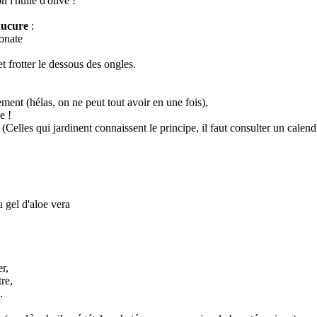
n l'huile d'olive !
nucure
:
onate
 frotter le dessous des ongles.
ent (hélas, on ne peut tout avoir en une fois),
e !
. (Celles qui jardinent connaissent le principe, il faut consulter un calend
 gel d'aloe vera
er,
re,
.