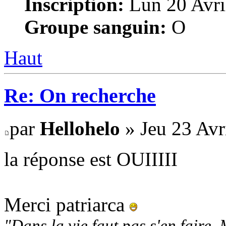
Inscription:
Lun 20 Avri
Groupe sanguin:
O
Haut
Re: On recherche
par
Hellohelo
» Jeu 23 Avr
la réponse est OUIIIII
Merci patriarca
"Dans la vie faut pas s'en faire. 