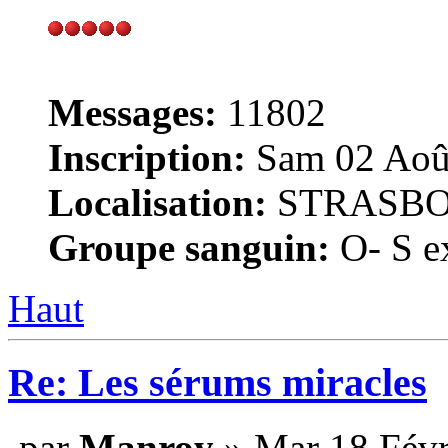
Messages:
11802
Inscription:
Sam 02 Août
Localisation:
STRASB
Groupe sanguin:
O- S ex
Haut
Re: Les sérums miracles
par
Manroy
» Mar 18 Févr