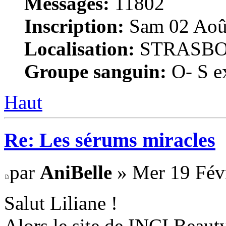
Messages:
11802
Inscription:
Sam 02 Août
Localisation:
STRASB
Groupe sanguin:
O- S ex
Haut
Re: Les sérums miracles
par
AniBelle
» Mer 19 Févr
Salut Liliane !
Alors le site de INCI Beauty