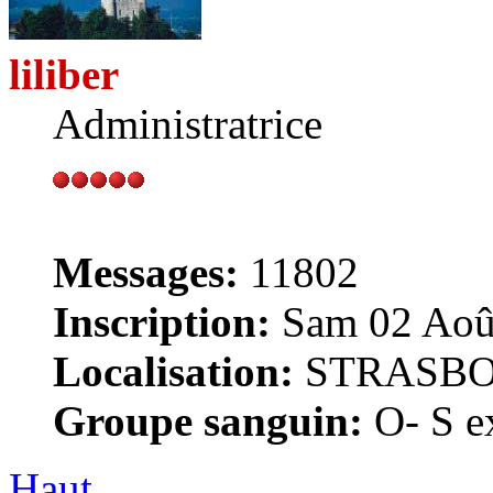
liliber
Administratrice
Messages:
11802
Inscription:
Sam 02 Août
Localisation:
STRASB
Groupe sanguin:
O- S ex
Haut