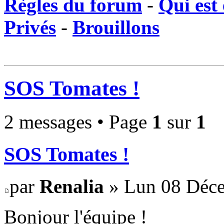
Règles du forum
-
Qui est 
Privés
-
Brouillons
SOS Tomates !
2 messages • Page
1
sur
1
SOS Tomates !
par
Renalia
» Lun 08 Déce
Bonjour l'équipe !