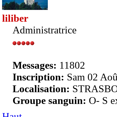
liliber
Administratrice
Messages:
11802
Inscription:
Sam 02 Août
Localisation:
STRASB
Groupe sanguin:
O- S ex
Haut