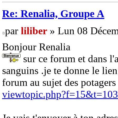
Re: Renalia, Groupe A
par
liliber
» Lun 08 Décem
Bonjour Renalia
sur ce forum et dans l'
sanguins .je te donne le lie
forum au sujet des potagers
viewtopic.php?f=15&t=10
Je vais t'envoyer à ton adre