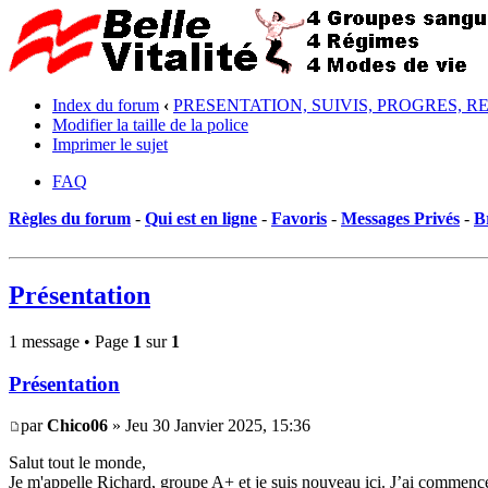
Index du forum
‹
PRESENTATION, SUIVIS, PROGRES, R
Modifier la taille de la police
Imprimer le sujet
FAQ
Règles du forum
-
Qui est en ligne
-
Favoris
-
Messages Privés
-
B
Présentation
1 message • Page
1
sur
1
Présentation
par
Chico06
» Jeu 30 Janvier 2025, 15:36
Salut tout le monde,
Je m'appelle Richard, groupe A+ et je suis nouveau ici. J’ai commencé