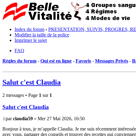
Index du forum
‹
PRESENTATION, SUIVIS, PROGRES, R
Modifier la taille de la police
Imprimer le sujet
FAQ
Règles du forum
-
Qui est en ligne
-
Favoris
-
Messages Privés
-
B
Salut c'est Claudia
2 messages • Page
1
sur
1
Salut c'est Claudia
par
claudia59
» Mer 27 Mai 2026, 16:50
Bonjour à tous, je m’appelle Claudia. Je me suis récemment intéressé
avec vous, partager des conseils et trouver des recettes qui convienne