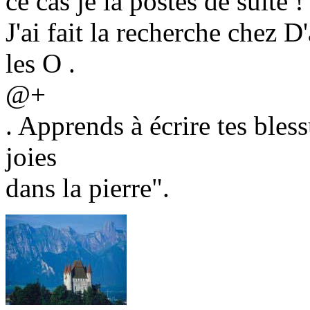
ce cas je la postes de suite !
J'ai fait la recherche chez D
les O .
@+
. Apprends à écrire tes bless
joies
dans la pierre".