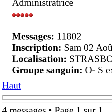
Administratrice
Messages:
11802
Inscription:
Sam 02 Août
Localisation:
STRASB
Groupe sanguin:
O- S ex
Haut
4 messages • Page
1
sur
1