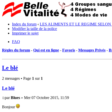
Index du forum
‹
LES ALIMENTS ET LE REGIME SELON
Modifier la taille de la police
Imprimer le sujet
FAQ
Règles du forum
-
Qui est en ligne
-
Favoris
-
Messages Privés
-
B
Le blé
2 messages • Page
1
sur
1
Le blé
par
Blues
» Mer 07 Octobre 2015, 11:59
Bonjour