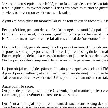
Je suis un peu sceptique sur le blé, et sur la plupart des céréales en fait
Il y a le gluten, les toxines contenus dans ces céréales et l'indice glyc
Je viens partager mon expérience sur le sujet.
Ayant été hospitalisé un moment, au vu de tout ce qui se raconte sur les
Petite précision, pendant des années j'ai mangé en quantité du pain, des 
Depuis le mois d'avril, en commençant un régime paléo histoire de teste
Et j'ai toujours pensé que ça ne faisait pas de mal de "provoquer" mon 
Donc, à l'hôpital, prise de sang tous les jours et mesure du taux de suc
Je pouvais voir que je pouvais influencer la prise de sang du lendemai
Par exemple, au début et à cause du traitement j'ai une baisse de pota
On me propose des comprimés de potassium que je refuse. Je mange une
Le jour où j'ai mangé des pâtes et du pain parce que pas le choix à l'hôp
Après 3 jours, j'influençait à nouveau mes prises de sang du jour au 
J'ai recommencé cette expérience 2 fois pour arriver au même constat: 
Autre point, le sucre.
On parle de plus en plus d'Indice Glycémique qui montre que les céréale
Là encore, j'ai pu vérifier la chose de façon simple.
Du début à la fin, j'ai toujours eu un taux de sucre dans le sang de 0,9
J'ai même fait l'essai une fois avec du sucre blanc, un morceau dans le 