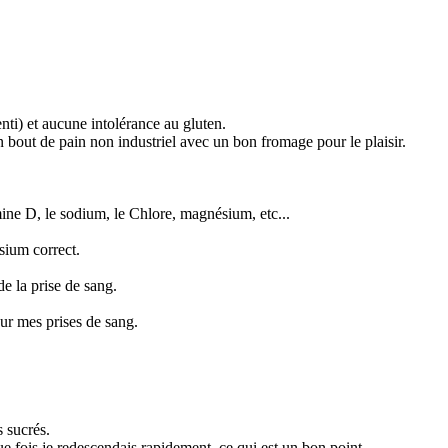
enti) et aucune intolérance au gluten.
n bout de pain non industriel avec un bon fromage pour le plaisir.
mine D, le sodium, le Chlore, magnésium, etc...
sium correct.
de la prise de sang.
sur mes prises de sang.
s sucrés.
que fois je redescendais rapidement, ce qui est un bon point.