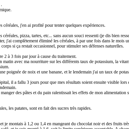
 .
émique.
 céréales, j'en ai profité pour tenter quelques expériences.
céréales, pizza, tartes, etc... sans aucun souci ressenti (je dis bien ress
r, j'ai complètement éliminé les céréales, à par une fois dans le mois u
corps si ça restait occasionnel, pour stimuler ses défenses naturelles.
re 2 à 3 fois par jour à cause du traitement.
n matin avec ma nourriture sur les différents taux de potassium, la vita
ssium.
 poignée de noix et une banane, et le lendemain j'ai un taux de potas
ital, il a fallu 3 jours pour que mes résultats soient ensuite visible lors 
lendemain.
manger des pâtes et du pain ralentissait les effets de mon alimentation 
s, les patates, sont en fait des sucres très rapides.
 et je montais à 1,2 ou 1,4 en mangeant du chocolat noir et des fruits trè
café, et je suis monté à 1,6, soit la limite supérieure acceptable. A cha