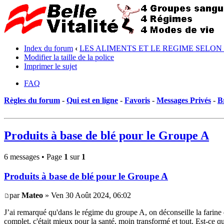
Index du forum
‹
LES ALIMENTS ET LE REGIME SELON
Modifier la taille de la police
Imprimer le sujet
FAQ
Règles du forum
-
Qui est en ligne
-
Favoris
-
Messages Privés
-
B
Produits à base de blé pour le Groupe A
6 messages • Page
1
sur
1
Produits à base de blé pour le Groupe A
par
Mateo
» Ven 30 Août 2024, 06:02
J’ai remarqué qu'dans le régime du groupe A, on déconseille la farine 
complet, c'était mieux pour la santé, moin transformé et tout. Est-ce q