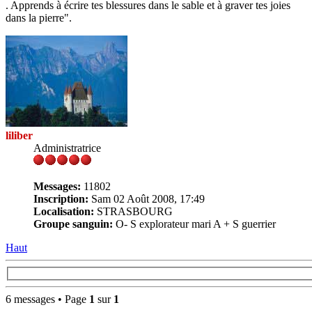
. Apprends à écrire tes blessures dans le sable et à graver tes joies
dans la pierre".
liliber
Administratrice
Messages:
11802
Inscription:
Sam 02 Août 2008, 17:49
Localisation:
STRASBOURG
Groupe sanguin:
O- S explorateur mari A + S guerrier
Haut
6 messages • Page
1
sur
1