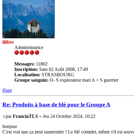
liliber
Administratrice
Messages:
11802
Inscription:
Sam 02 Août 2008, 17:49
Localisation:
STRASBOURG
Groupe sanguin:
O- S explorateur mari A + S guerrier
Haut
Re: Produits à base de blé pour le Groupe A
par
FranciaTLS
» Jeu 24 Octobre 2024, 10:22
bonjour
C'est vrai que ça peut surprendre ! Le blé complet, même s'il est sou