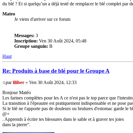
du blé ? Et si quelqu’un a déjà testé de remplacer le blé complet par d
Mateo
Je viens d'arriver sur ce forum
Messages:
3
Inscription:
Ven 30 Août 2024, 05:48
Groupe sanguin:
B
Haut
Re: Produits à base de blé pour le Groupe A
par
liliber
» Ven 30 Août 2024, 12:33
Bonjour Matéo
Les farines complètes pour les A ce n'est pas le top parce que l'intestin
La transition à l'épeautre est pratiquement indispensable et ne pose pas
Si le blé ne t'apporte pas de douleurs ou brulures d'estomac garde le bl
@+
. Apprends à écrire tes blessures dans le sable et à graver tes joies
dans la pierre".