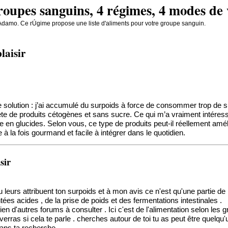
groupes sanguins, 4 régimes, 4 modes de 
'Adamo. Ce rÚgime propose une liste d'aliments pour votre groupe sanguin.
laisir
de solution : j’ai accumulé du surpoids à force de consommer trop de s
de produits cétogènes et sans sucre. Ce qui m’a vraiment intéressé, 
 en glucides. Selon vous, ce type de produits peut-il réellement amélior
à la fois gourmand et facile à intégrer dans le quotidien.
sir
u leurs attribuent ton surpoids et à mon avis ce n'est qu'une partie de 
es acides , de la prise de poids et des fermentations intestinales .
en d'autres forums à consulter . Ici c'est de l'alimentation selon les
verras si cela te parle . cherches autour de toi tu as peut être quelqu'