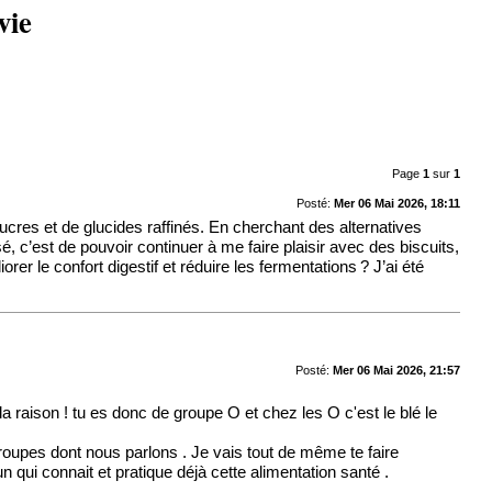
vie
Page
1
sur
1
Posté:
Mer 06 Mai 2026, 18:11
ucres et de glucides raffinés. En cherchant des alternatives
c’est de pouvoir continuer à me faire plaisir avec des biscuits,
er le confort digestif et réduire les fermentations ? J’ai été
Posté:
Mer 06 Mai 2026, 21:57
la raison ! tu es donc de groupe O et chez les O c'est le blé le
 groupes dont nous parlons . Je vais tout de même te faire
un qui connait et pratique déjà cette alimentation santé .