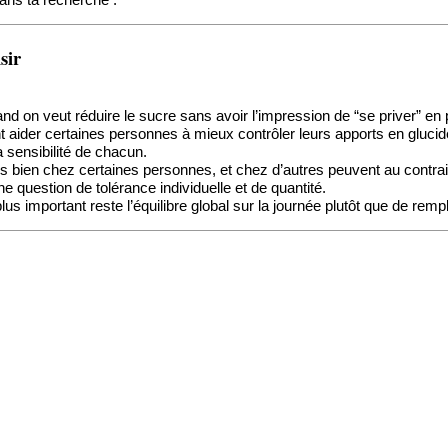
ans ta recherche .
sir
and on veut réduire le sucre sans avoir l’impression de “se priver” e
t aider certaines personnes à mieux contrôler leurs apports en glucides
a sensibilité de chacun.
ès bien chez certaines personnes, et chez d’autres peuvent au contra
e question de tolérance individuelle et de quantité.
s important reste l’équilibre global sur la journée plutôt que de remp