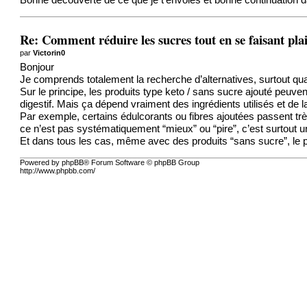
Bonne découverte de ce que je t'envoies et bonne continuation d
Re: Comment réduire les sucres tout en se faisant plai
par
Victorin0
Bonjour
Je comprends totalement la recherche d’alternatives, surtout qu
Sur le principe, les produits type keto / sans sucre ajouté peuven
digestif. Mais ça dépend vraiment des ingrédients utilisés et de l
Par exemple, certains édulcorants ou fibres ajoutées passent tr
ce n’est pas systématiquement “mieux” ou “pire”, c’est surtout un
Et dans tous les cas, même avec des produits “sans sucre”, le plu
Powered by phpBB® Forum Software © phpBB Group
http://www.phpbb.com/