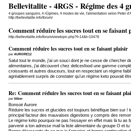
Bellevitalite - 4RGS - Régime des 4 
4 groupes sanguins, 4 rÚgimes, 4 modes de vie, l'alimentation selon Peter d
http://bellevitalite.info/forum/
Comment réduire les sucres tout en se faisant p
http://bellevitalite.info/forum/viewtopic.php?f=14&t=10478
Comment réduire les sucres tout en se faisant plaisir
par
AURORE12
Salut tout le monde, j’ai un souci dont je ne cesse de chercher 
alimentaires, j’ai découvert chez
delicesfood
une gamme complète 
croissants et autres douceurs, tout en respectant un régime faible
agréablement surpris de constater qu’un régime keto pouvait être 
Re: Comment réduire les sucres tout en se faisant plai
par
liliber
Bonsoir Aurore
Réduire les sucres et glucides est toujours bénéfique bien sur ! t
principal facteur des mauvaises digestions y compris des remonté
Le régime kéto pourquoi ne pas l'essayer en effet mais là tu as bi
parvenir a ton adresse mail la liste alimentaire du groupe O et tu 