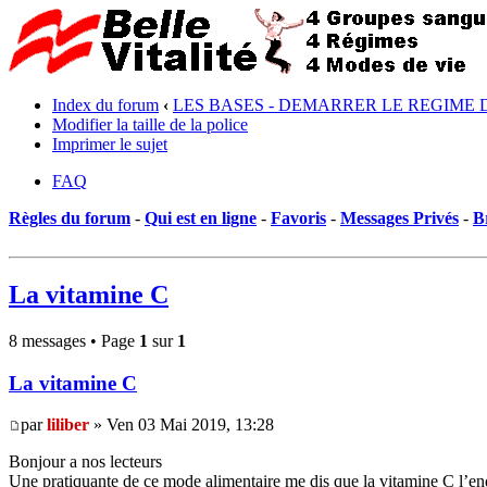
Index du forum
‹
LES BASES - DEMARRER LE REGIME 
Modifier la taille de la police
Imprimer le sujet
FAQ
Règles du forum
-
Qui est en ligne
-
Favoris
-
Messages Privés
-
B
La vitamine C
8 messages • Page
1
sur
1
La vitamine C
par
liliber
» Ven 03 Mai 2019, 13:28
Bonjour a nos lecteurs
Une pratiquante de ce mode alimentaire me dis que la vitamine C l’end