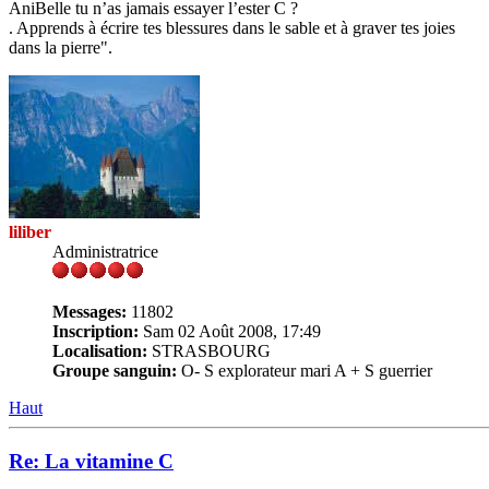
AniBelle tu n’as jamais essayer l’ester C ?
. Apprends à écrire tes blessures dans le sable et à graver tes joies
dans la pierre".
liliber
Administratrice
Messages:
11802
Inscription:
Sam 02 Août 2008, 17:49
Localisation:
STRASBOURG
Groupe sanguin:
O- S explorateur mari A + S guerrier
Haut
Re: La vitamine C