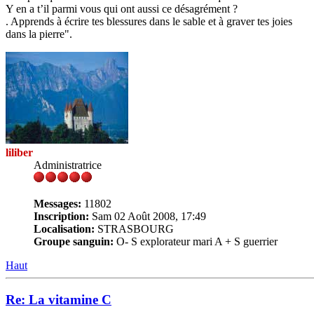
Y en a t’il parmi vous qui ont aussi ce désagrément ?
. Apprends à écrire tes blessures dans le sable et à graver tes joies
dans la pierre".
liliber
Administratrice
Messages:
11802
Inscription:
Sam 02 Août 2008, 17:49
Localisation:
STRASBOURG
Groupe sanguin:
O- S explorateur mari A + S guerrier
Haut
Re: La vitamine C