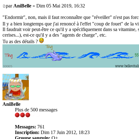
par
AniBelle
» Dim 05 Mai 2019, 16:32
"Endormir", non, mais il faut reconnaître que "réveiller" n'est pas for
Il y a bien longtemps que j'ai renoncé à l'effet "coup de fouet" de la vi
Il faudrait voir peut-être ce qu'il y a spécifiquement dans sa vitamine,
cerises...), est-ce qu'il y a des "agents de charge", etc.
Tu as des détails ?
AniBelle
Plus de 500 messages
Messages:
761
Inscription:
Dim 17 Juin 2012, 18:23
Groupe sanguin:
O+