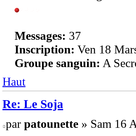
Messages:
37
Inscription:
Ven 18 Mars
Groupe sanguin:
A Secr
Haut
Re: Le Soja
par
patounette
» Sam 16 Av