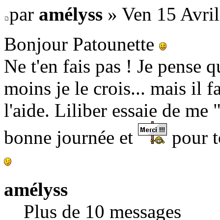
par
amélyss
» Ven 15 Avril
Bonjour Patounette
Ne t'en fais pas ! Je pense 
moins je le crois... mais il
l'aide. Liliber essaie de me 
bonne journée et
pour to
amélyss
Plus de 10 messages