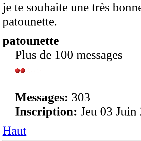
je te souhaite une très bonn
patounette.
patounette
Plus de 100 messages
Messages:
303
Inscription:
Jeu 03 Juin
Haut