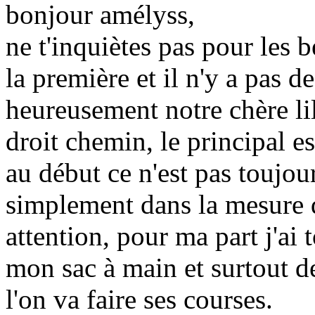
bonjour amélyss,
ne t'inquiètes pas pour les 
la première et il n'y a pas d
heureusement notre chère lil
droit chemin, le principal e
au début ce n'est pas toujour
simplement dans la mesure d
attention, pour ma part j'ai
mon sac à main et surtout de
l'on va faire ses courses.