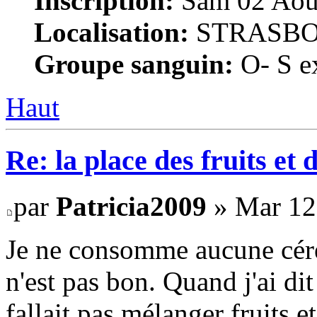
Inscription:
Sam 02 Août
Localisation:
STRASB
Groupe sanguin:
O- S ex
Haut
Re: la place des fruits et 
par
Patricia2009
» Mar 12
Je ne consomme aucune céréa
n'est pas bon. Quand j'ai dit
fallait pas mélanger fruits et