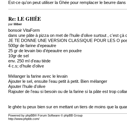
Est-ce qu'on peut utiliser la Ghée pour remplacer le beurre dan
Re: LE GHÉE
par
liliber
bonsoir VitaForm
dans une pâte à pizza on met de l'huile d'olive surtout , c'est çà q
JE TE DONNE UNE VERSION CLASSIQUE POUR LES O postée
500gr de farine d'epeautre
25 gr de levain bio d'épeautre en poudre
10gr de sel
env. 250 ml d'eau tiède
4 c.s; d'huile d'olive
Mélanger la farine avec le levain
Ajouter le sel, ensuite l'eau petit à petit. Bien mélanger
Ajouter l'huile d'olive
Rajouter de l'eau si besoin ou de la farine si la pâte est trop colla
le ghée tu peux bien sur en mettant un tiers de moins que la quanti
Powered by phpBB® Forum Software © phpBB Group
http://www.phpbb.com/