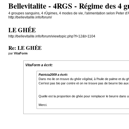
Bellevitalite - 4RGS - Régime des 4 
4 groupes sanguins, 4 rÚgimes, 4 modes de vie, l'alimentation selon Peter d
http://bellevitalite.info/forum/
LE GHÉE
http://bellevitalite.info/forum/viewtopic.php?f=12&t=1104
Re: LE GHÉE
par
VitaForm
VitaForm a écrit:
Patricia2009 a écrit:
Dans mo ile on trouve du ghée végétal, à l'huile de palme et du gh
Cen'est pas bio par contre et on ne trouve pas de beurre bio au
Quelle est la proportion de ghée pour remplacer le beurre dans 
Merci.