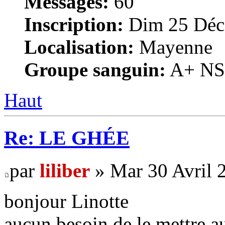
Messages:
60
Inscription:
Dim 25 Déc
Localisation:
Mayenne
Groupe sanguin:
A+ NS, 
Haut
Re: LE GHÉE
par
liliber
» Mar 30 Avril 
bonjour Linotte
aucun besoin de le mettre au