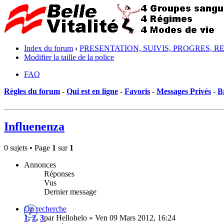
Index du forum
‹
PRESENTATION, SUIVIS, PROGRES, R
Modifier la taille de la police
FAQ
Règles du forum
-
Qui est en ligne
-
Favoris
-
Messages Privés
-
B
Influenenza
0 sujets • Page
1
sur
1
Annonces
Réponses
Vus
Dernier message
On recherche
1
,
2
,
3
par Hellohelo » Ven 09 Mars 2012, 16:24