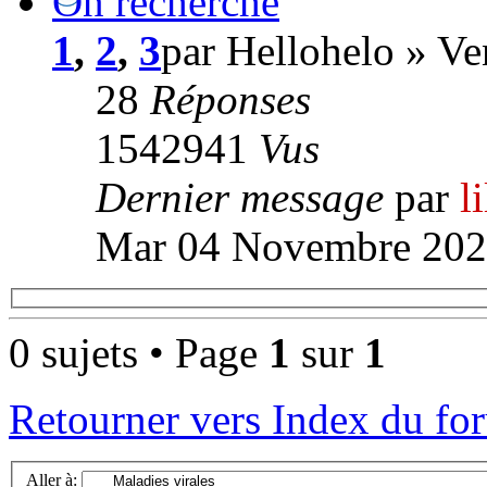
On recherche
1
,
2
,
3
par Hellohelo » V
28
Réponses
1542941
Vus
Dernier message
par
l
Mar 04 Novembre 202
0 sujets • Page
1
sur
1
Retourner vers Index du fo
Aller à: