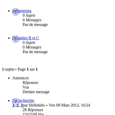
Influenenza
0
Sujets
0
Messages
Pas de message
Hépatites B et C
0
Sujets
0
Messages
Pas de message
0 sujets • Page
1
sur
1
Annonces
Réponses
Vus
Dernier message
On recherche
1
,
2
,
3
par Hellohelo » Ven 09 Mars 2012, 16:24
28
Réponses
1542109
Vus