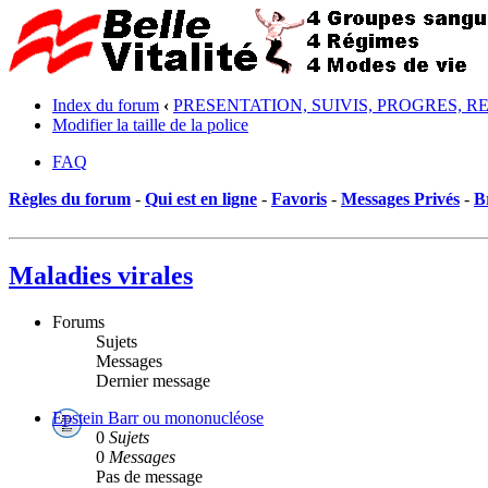
Index du forum
‹
PRESENTATION, SUIVIS, PROGRES, R
Modifier la taille de la police
FAQ
Règles du forum
-
Qui est en ligne
-
Favoris
-
Messages Privés
-
B
Maladies virales
Forums
Sujets
Messages
Dernier message
Epstein Barr ou mononucléose
0
Sujets
0
Messages
Pas de message