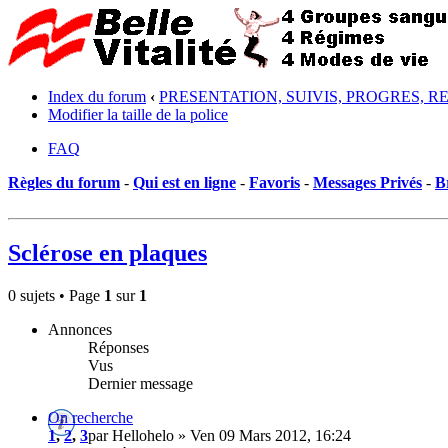
Index du forum
‹
PRESENTATION, SUIVIS, PROGRES, R
Modifier la taille de la police
FAQ
Règles du forum
-
Qui est en ligne
-
Favoris
-
Messages Privés
-
B
Sclérose en plaques
0 sujets • Page
1
sur
1
Annonces
Réponses
Vus
Dernier message
On recherche
1
,
2
,
3
par Hellohelo » Ven 09 Mars 2012, 16:24