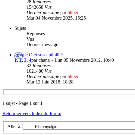
28
Réponses
1542658
Vus
Dernier message
par
liliber
Mar 04 Novembre 2025, 15:25
Sujets
Réponses
Vus
Dernier message
groupe O et susceptibilité
1
,
2
,
3
,
4
par chana » Lun 05 Novembre 2012, 10:40
32
Réponses
1021480
Vus
Dernier message
par
liliber
Mar 12 Juin 2018, 18:28
1 sujet • Page
1
sur
1
Retourner vers Index du forum
Aller à: