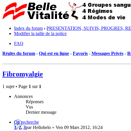
Index du forum
‹
PRESENTATION, SUIVIS, PROGRES, R
Modifier la taille de la police
FAQ
Règles du forum
-
Qui est en ligne
-
Favoris
-
Messages Privés
-
B
Fibromyalgie
1 sujet • Page
1
sur
1
Annonces
Réponses
Vus
Dernier message
On recherche
1
,
2
,
3
par Hellohelo » Ven 09 Mars 2012, 16:24