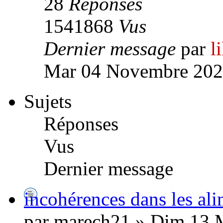
28
Réponses
1541868
Vus
Dernier message
par
l
Mar 04 Novembre 202
Sujets
Réponses
Vus
Dernier message
incohérences dans les al
par marech21 » Dim 13 