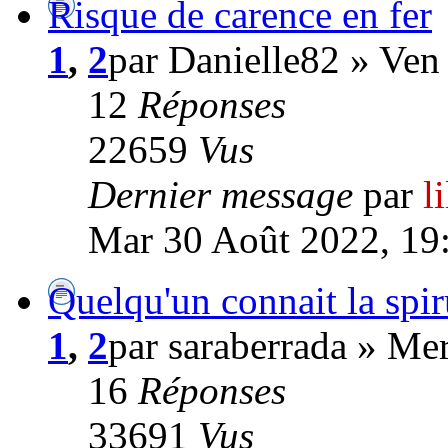
Risque de carence en fer
1
,
2
par Danielle82 » Ven 
12
Réponses
22659
Vus
Dernier message
par
l
Mar 30 Août 2022, 19
Quelqu'un connait la spir
1
,
2
par saraberrada » Me
16
Réponses
33691
Vus