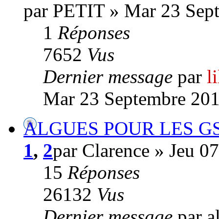
par PETIT » Mar 23 Sep
1
Réponses
7652
Vus
Dernier message
par
l
Mar 23 Septembre 201
ALGUES POUR LES GS
1
,
2
par Clarence » Jeu 0
15
Réponses
26132
Vus
Dernier message
par a