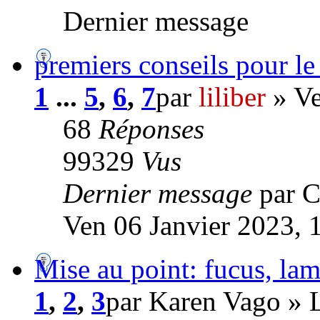
Dernier message
premiers conseils pour le
1
...
5
,
6
,
7
par
liliber
» Ve
68
Réponses
99329
Vus
Dernier message
par 
Ven 06 Janvier 2023, 
Mise au point: fucus, lam
1
,
2
,
3
par Karen Vago » 