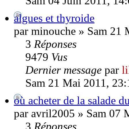
Sam 04 Juin 2011, 14
algues et thyroide
par minouche » Sam 21 
3
Réponses
9479
Vus
Dernier message
par
l
Sam 21 Mai 2011, 23:
où acheter de la salade d
par avril2005 » Sam 07 
3
Réponses