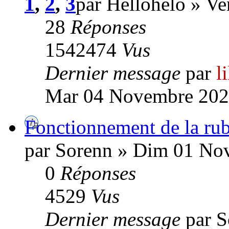
1
,
2
,
3
par Hellohelo » V
28
Réponses
1542474
Vus
Dernier message
par
l
Mar 04 Novembre 202
Fonctionnement de la ru
par Sorenn » Dim 01 No
0
Réponses
4529
Vus
Dernier message
par 