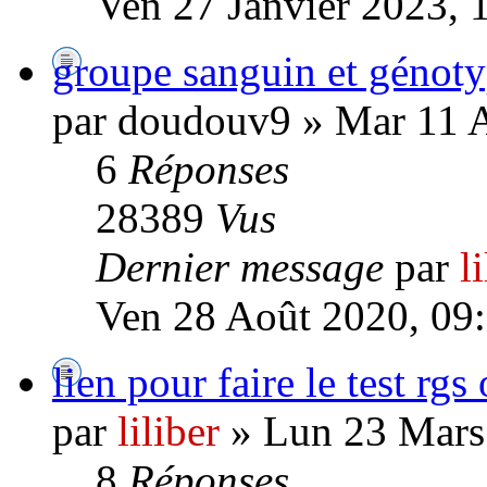
Ven 27 Janvier 2023, 
groupe sanguin et génoty
par doudouv9 » Mar 11 
6
Réponses
28389
Vus
Dernier message
par
l
Ven 28 Août 2020, 09
lien pour faire le test rgs 
par
liliber
» Lun 23 Mars
8
Réponses