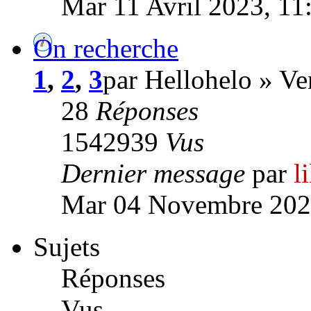
Mar 11 Avril 2023, 11
On recherche
1
,
2
,
3
par Hellohelo » V
28
Réponses
1542939
Vus
Dernier message
par
l
Mar 04 Novembre 202
Sujets
Réponses
Vus