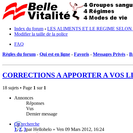
Index du forum
‹
LES ALIMENTS ET LE REGIME SELON
Modifier la taille de la police
FAQ
Règles du forum
-
Qui est en ligne
-
Favoris
-
Messages Privés
-
B
CORRECTIONS A APPORTER A VOS L
18 sujets • Page
1
sur
1
Annonces
Réponses
Vus
Dernier message
On recherche
1
,
2
,
3
par Hellohelo » Ven 09 Mars 2012, 16:24