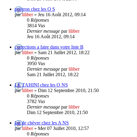
poivron chez les O S
par
liliber
» Jeu 16 Août 2012, 09:14
0
Réponses
3814
Vus
Dernier message
par
liliber
Jeu 16 Août 2012, 09:14
corrections a faire dans votre liste B
par
liliber
» Sam 21 Juillet 2012, 18:22
0
Réponses
3950
Vus
Dernier message
par
liliber
Sam 21 Juillet 2012, 18:22
LE TAHINI chez les O NS
par
liliber
» Dim 12 Septembre 2010, 21:50
0
Réponses
3782
Vus
Dernier message
par
liliber
Dim 12 Septembre 2010, 21:50
lait de chèvre chez les A NS
par
liliber
» Mer 07 Juillet 2010, 12:57
0
Réponses