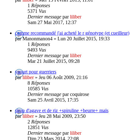
1
Réponses
5371
Vus
Dernier message
par
liliber
Sam 27 Mai 2017, 12:37
comme recommandé j'ai acheté le r génotype (et cueilleur)
par Manonmanon4 » Lun 20 Juillet 2015, 19:33
1
Réponses
9493
Vus
Dernier message
par
liliber
Mar 21 Juillet 2015, 09:28
yaourt pour guerriers
par
liliber
» Jeu 06 Août 2009, 21:16
8
Réponses
10585
Vus
Dernier message
par coquirose
Sam 25 Avril 2015, 17:35
sirop d'agave et de riz +spiruline +beurre+ maïs
par
liliber
» Jeu 28 Mai 2009, 23:50
2
Réponses
12851
Vus
Dernier message
par
liliber
Dim 23 Mars 2014, 22:08