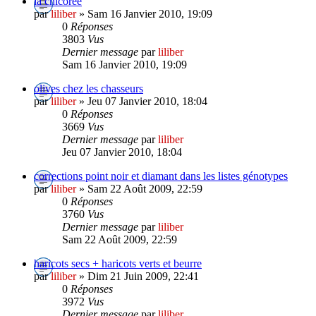
la chicorée
par
liliber
» Sam 16 Janvier 2010, 19:09
0
Réponses
3803
Vus
Dernier message
par
liliber
Sam 16 Janvier 2010, 19:09
olives chez les chasseurs
par
liliber
» Jeu 07 Janvier 2010, 18:04
0
Réponses
3669
Vus
Dernier message
par
liliber
Jeu 07 Janvier 2010, 18:04
corrections point noir et diamant dans les listes génotypes
par
liliber
» Sam 22 Août 2009, 22:59
0
Réponses
3760
Vus
Dernier message
par
liliber
Sam 22 Août 2009, 22:59
haricots secs + haricots verts et beurre
par
liliber
» Dim 21 Juin 2009, 22:41
0
Réponses
3972
Vus
Dernier message
par
liliber