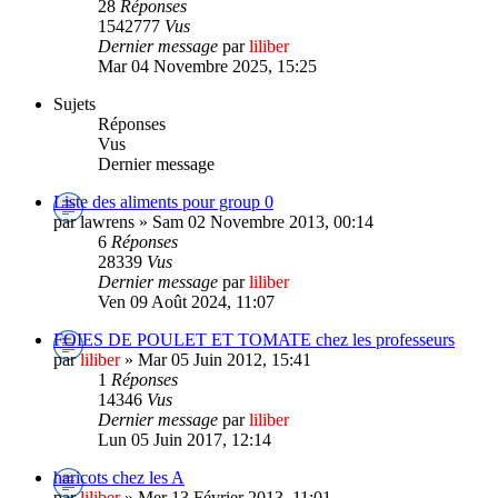
28
Réponses
1542777
Vus
Dernier message
par
liliber
Mar 04 Novembre 2025, 15:25
Sujets
Réponses
Vus
Dernier message
Liste des aliments pour group 0
par lawrens » Sam 02 Novembre 2013, 00:14
6
Réponses
28339
Vus
Dernier message
par
liliber
Ven 09 Août 2024, 11:07
FOIES DE POULET ET TOMATE chez les professeurs
par
liliber
» Mar 05 Juin 2012, 15:41
1
Réponses
14346
Vus
Dernier message
par
liliber
Lun 05 Juin 2017, 12:14
haricots chez les A
par
liliber
» Mer 13 Février 2013, 11:01