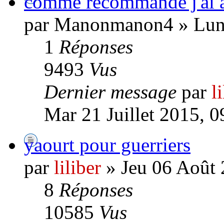
comme recommandé j'ai ac
par Manonmanon4 » Lun 2
1
Réponses
9493
Vus
Dernier message
par
l
Mar 21 Juillet 2015, 0
yaourt pour guerriers
par
liliber
» Jeu 06 Août 
8
Réponses
10585
Vus