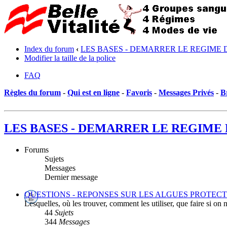
Index du forum
‹
LES BASES - DEMARRER LE REGIME 
Modifier la taille de la police
FAQ
Règles du forum
-
Qui est en ligne
-
Favoris
-
Messages Privés
-
B
LES BASES - DEMARRER LE REGIME 
Forums
Sujets
Messages
Dernier message
QUESTIONS - REPONSES SUR LES ALGUES PROTECT
Lesquelles, où les trouver, comment les utiliser, que faire si on 
44
Sujets
344
Messages