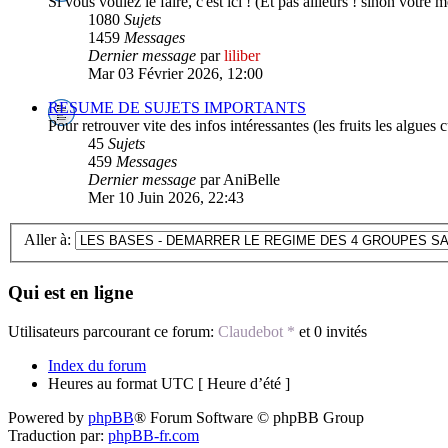
Si vous voulez le faire, c'est ici ! (Et pas ailleurs ! sinon votr
1080
Sujets
1459
Messages
Dernier message
par
liliber
Mar 03 Février 2026, 12:00
RESUME DE SUJETS IMPORTANTS
Pour retrouver vite des infos intéressantes (les fruits les algues 
45
Sujets
459
Messages
Dernier message
par AniBelle
Mer 10 Juin 2026, 22:43
Aller à:
Qui est en ligne
Utilisateurs parcourant ce forum:
Claudebot *
et 0 invités
Index du forum
Heures au format UTC [ Heure d’été ]
Powered by
phpBB
® Forum Software © phpBB Group
Traduction par:
phpBB-fr.com