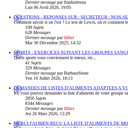
Dernier message
par franknirreau
Lun 06 Avril 2026, 19:05
QUESTIONS - REPONSES SUR : SECRETEUR / NON-
Comment savoir si on l'est ? Le test de Lewis, où et comment le f
109
Sujets
628
Messages
Dernier message
par
liliber
Mar 30 Décembre 2025, 14:32
SPORTS - EXERCICES SUIVANT LES GROUPES SANG
Quels sports vous conviennent le mieux, etc...
41
Sujets
329
Messages
Dernier message
par BarbaraStone
Ven 10 Juillet 2026, 18:13
DEMANDES DE LISTES D'ALIMENTS ADAPTEES A 
Ici, vous pouvez demander la liste d'aliments de votre groupe san
2850
Sujets
8344
Messages
Dernier message
par
liliber
Jeu 26 Mars 2026, 12:29
MERCI J'AI BIEN RECU LA LISTE D'ALIMENTS DE 