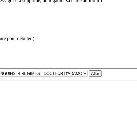
e message sera supprimé, pour garder sa clarté au forum)
cure pour débuter )