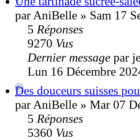
Une tartinade sucrée-salé
par AniBelle » Sam 17 S
5
Réponses
9270
Vus
Dernier message
par 
Lun 16 Décembre 2024
Des douceurs suisses pour
par AniBelle » Mar 07 D
5
Réponses
5360
Vus