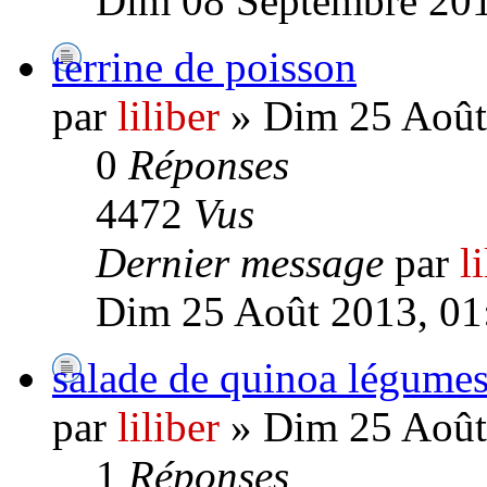
Dim 08 Septembre 201
terrine de poisson
par
liliber
» Dim 25 Août
0
Réponses
4472
Vus
Dernier message
par
l
Dim 25 Août 2013, 01
salade de quinoa légumes
par
liliber
» Dim 25 Août
1
Réponses