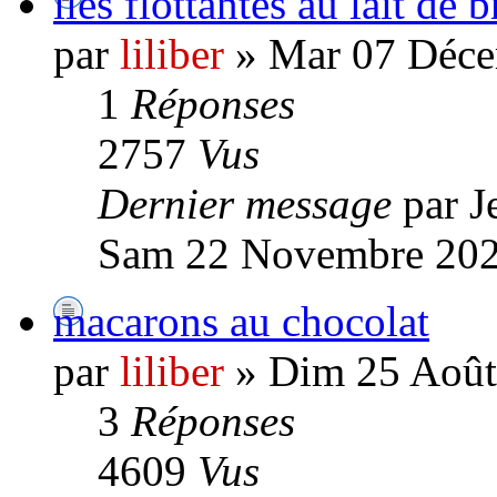
iles flottantes au lait de b
par
liliber
» Mar 07 Déce
1
Réponses
2757
Vus
Dernier message
par J
Sam 22 Novembre 202
macarons au chocolat
par
liliber
» Dim 25 Août
3
Réponses
4609
Vus