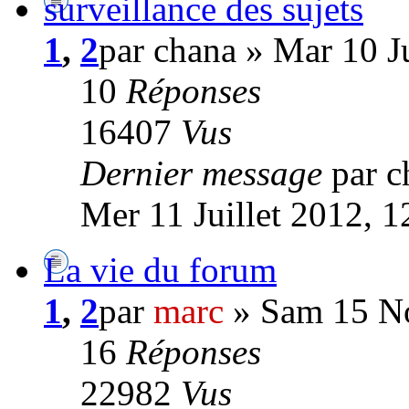
surveillance des sujets
1
,
2
par chana » Mar 10 Ju
10
Réponses
16407
Vus
Dernier message
par c
Mer 11 Juillet 2012, 1
La vie du forum
1
,
2
par
marc
» Sam 15 No
16
Réponses
22982
Vus