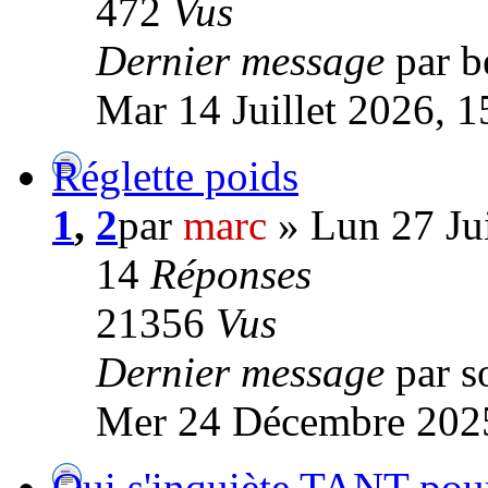
472
Vus
Dernier message
par b
Mar 14 Juillet 2026, 1
Réglette poids
1
,
2
par
marc
» Lun 27 Ju
14
Réponses
21356
Vus
Dernier message
par s
Mer 24 Décembre 2025
Qui s'inquiète TANT po