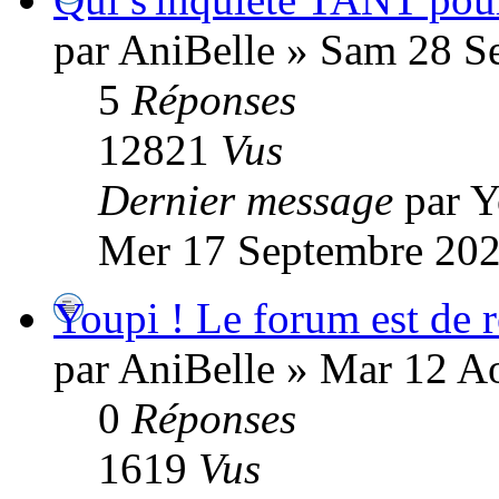
par AniBelle » Sam 28 S
5
Réponses
12821
Vus
Dernier message
par 
Mer 17 Septembre 202
Youpi ! Le forum est de re
par AniBelle » Mar 12 A
0
Réponses
1619
Vus