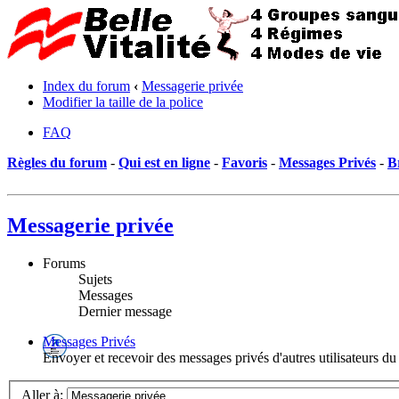
Index du forum
‹
Messagerie privée
Modifier la taille de la police
FAQ
Règles du forum
-
Qui est en ligne
-
Favoris
-
Messages Privés
-
B
Messagerie privée
Forums
Sujets
Messages
Dernier message
Messages Privés
Envoyer et recevoir des messages privés d'autres utilisateurs d
Aller à: