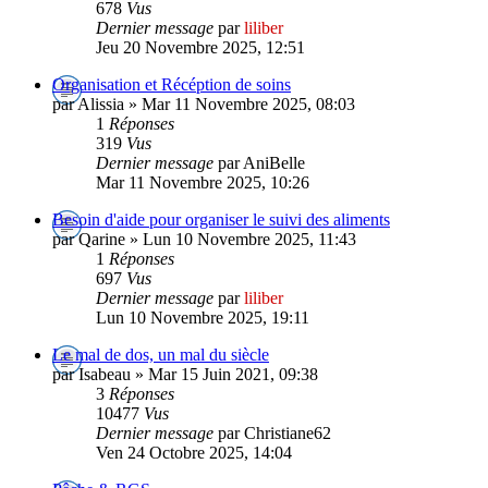
678
Vus
Dernier message
par
liliber
Jeu 20 Novembre 2025, 12:51
Organisation et Récéption de soins
par Alissia » Mar 11 Novembre 2025, 08:03
1
Réponses
319
Vus
Dernier message
par AniBelle
Mar 11 Novembre 2025, 10:26
Besoin d'aide pour organiser le suivi des aliments
par Qarine » Lun 10 Novembre 2025, 11:43
1
Réponses
697
Vus
Dernier message
par
liliber
Lun 10 Novembre 2025, 19:11
Le mal de dos, un mal du siècle
par Isabeau » Mar 15 Juin 2021, 09:38
3
Réponses
10477
Vus
Dernier message
par Christiane62
Ven 24 Octobre 2025, 14:04