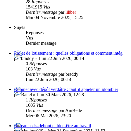
28
Réponses
1541915
Vus
Dernier message
par
liliber
Mar 04 Novembre 2025, 15:25
Sujets
Réponses
Vus
Dernier message
Projet de lotissement : quelles obligations et comment intég
par braddy » Lun 22 Juin 2026, 00:14
0
Réponses
103
Vus
Dernier message
par braddy
Lun 22 Juin 2026, 00:14
Robinet avec dépôt verdâtre : faut-il appeler un plombier
par Battel » Lun 30 Mars 2026, 12:28
1
Réponses
1605
Vus
Dernier message
par AniBelle
Mer 06 Mai 2026, 23:20
Bureau assis-debout et bien-être au travail
par Maxime030 » Mer 24 Septembre 2025, 11:52