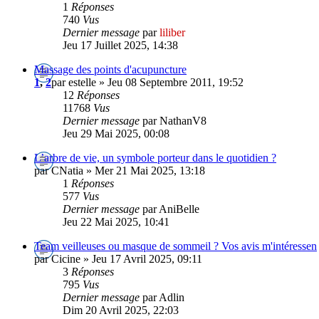
1
Réponses
740
Vus
Dernier message
par
liliber
Jeu 17 Juillet 2025, 14:38
Massage des points d'acupuncture
1
,
2
par estelle » Jeu 08 Septembre 2011, 19:52
12
Réponses
11768
Vus
Dernier message
par NathanV8
Jeu 29 Mai 2025, 00:08
L’arbre de vie, un symbole porteur dans le quotidien ?
par CNatia » Mer 21 Mai 2025, 13:18
1
Réponses
577
Vus
Dernier message
par AniBelle
Jeu 22 Mai 2025, 10:41
Team veilleuses ou masque de sommeil ? Vos avis m'intéressen
par Cicine » Jeu 17 Avril 2025, 09:11
3
Réponses
795
Vus
Dernier message
par Adlin
Dim 20 Avril 2025, 22:03