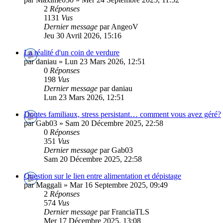
2
Réponses
1131
Vus
Dernier message
par AngeoV
Jeu 30 Avril 2026, 15:16
La réalité d'un coin de verdure
par daniau » Lun 23 Mars 2026, 12:51
0
Réponses
198
Vus
Dernier message
par daniau
Lun 23 Mars 2026, 12:51
Doutes familiaux, stress persistant… comment vous avez géré?
par Gab03 » Sam 20 Décembre 2025, 22:58
0
Réponses
351
Vus
Dernier message
par Gab03
Sam 20 Décembre 2025, 22:58
Question sur le lien entre alimentation et dépistage
par Maggali » Mar 16 Septembre 2025, 09:49
2
Réponses
574
Vus
Dernier message
par FranciaTLS
Mer 17 Décembre 2025, 13:08