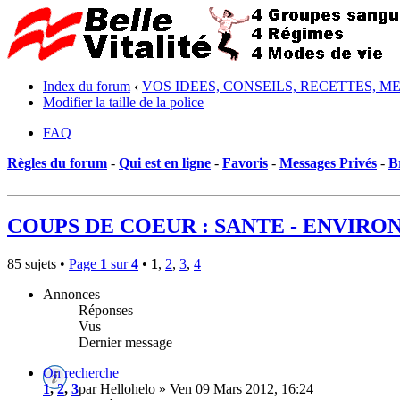
Index du forum
‹
VOS IDEES, CONSEILS, RECETTES, M
Modifier la taille de la police
FAQ
Règles du forum
-
Qui est en ligne
-
Favoris
-
Messages Privés
-
B
COUPS DE COEUR : SANTE - ENVIRONN
85 sujets •
Page
1
sur
4
•
1
,
2
,
3
,
4
Annonces
Réponses
Vus
Dernier message
On recherche
1
,
2
,
3
par Hellohelo » Ven 09 Mars 2012, 16:24