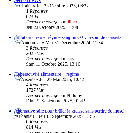
Pêche & RGS
par Haifa » Jeu 23 Octobre 2025, 06:22
1
Réponses
623
Vus
Dernier message
par
liliber
Jeu 23 Octobre 2025, 11:08
Filtration d'eau et régime sanguin O+ : besoin de conseils
par Antoinejal » Mar 31 Décembre 2024, 11:34
3
Réponses
2025
Vus
Dernier message
par clovi
Sam 11 Octobre 2025, 13:16
Hyperactivité alimentaire + régime
par Arsen9 » Jeu 29 Mai 2025, 10:42
4
Réponses
1727
Vus
Dernier message
par Philomy
Dim 21 Septembre 2025, 01:42
Alternative sûre pour brûler la graisse sans perdre de muscl
par daniau » Jeu 18 Septembre 2025, 13:12
0
Réponses
814
Vus
Dernier message
par daniau