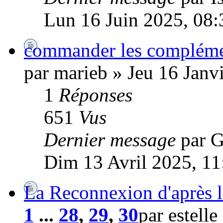
Lun 16 Juin 2025, 08:
commander les compléme
par marieb » Jeu 16 Janv
1
Réponses
651
Vus
Dernier message
par G
Dim 13 Avril 2025, 11
La Reconnexion d'après l
1
...
28
,
29
,
30
par estell