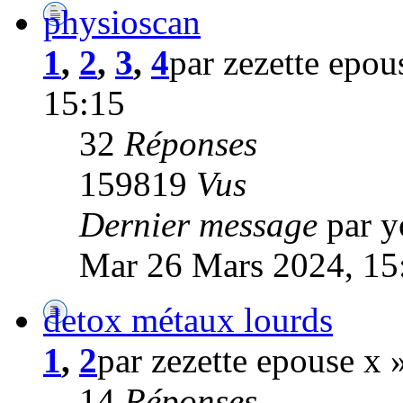
physioscan
1
,
2
,
3
,
4
par zezette epo
15:15
32
Réponses
159819
Vus
Dernier message
par 
Mar 26 Mars 2024, 15
detox métaux lourds
1
,
2
par zezette epouse x
14
Réponses