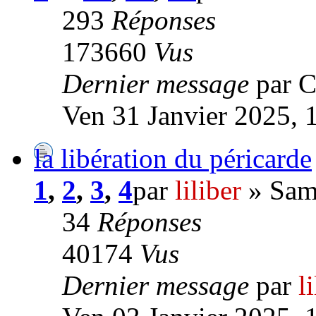
293
Réponses
173660
Vus
Dernier message
par C
Ven 31 Janvier 2025, 
la libération du péricarde
1
,
2
,
3
,
4
par
liliber
» Sam
34
Réponses
40174
Vus
Dernier message
par
l