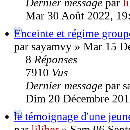
Dernier message
par
l
Mar 30 Août 2022, 19
Enceinte et régime group
par sayamvy » Mar 15 D
8
Réponses
7910
Vus
Dernier message
par 
Dim 20 Décembre 201
le témoignage d'une jeu
par
liliber
» Sam 06 Sept