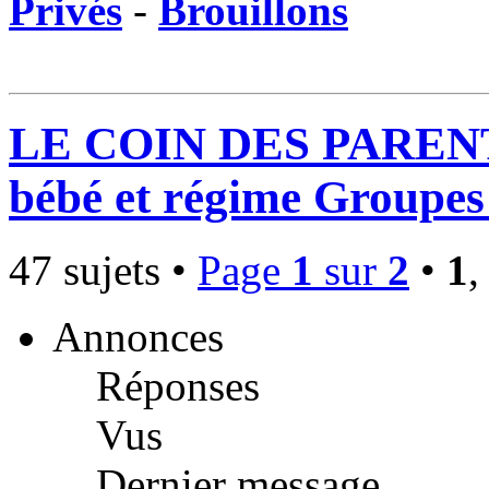
Privés
-
Brouillons
LE COIN DES PARENTS
bébé et régime Groupes 
47 sujets •
Page
1
sur
2
•
1
Annonces
Réponses
Vus
Dernier message