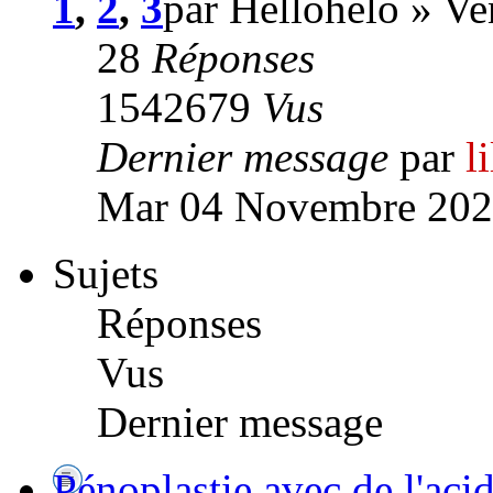
1
,
2
,
3
par Hellohelo » V
28
Réponses
1542679
Vus
Dernier message
par
l
Mar 04 Novembre 202
Sujets
Réponses
Vus
Dernier message
Pénoplastie avec de l'aci