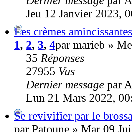
Dernier message
par A
Jeu 12 Janvier 2023, 
Les crèmes amincissantes
1
,
2
,
3
,
4
par marieb » Me
35
Réponses
27955
Vus
Dernier message
par A
Lun 21 Mars 2022, 00
Se revivifier par le bross
par Patoune » Mar 09 Jui