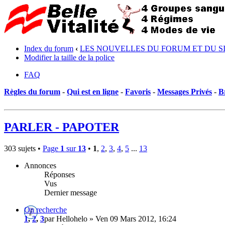
Index du forum
‹
LES NOUVELLES DU FORUM ET DU S
Modifier la taille de la police
FAQ
Règles du forum
-
Qui est en ligne
-
Favoris
-
Messages Privés
-
B
PARLER - PAPOTER
303 sujets •
Page
1
sur
13
•
1
,
2
,
3
,
4
,
5
...
13
Annonces
Réponses
Vus
Dernier message
On recherche
1
,
2
,
3
par Hellohelo » Ven 09 Mars 2012, 16:24