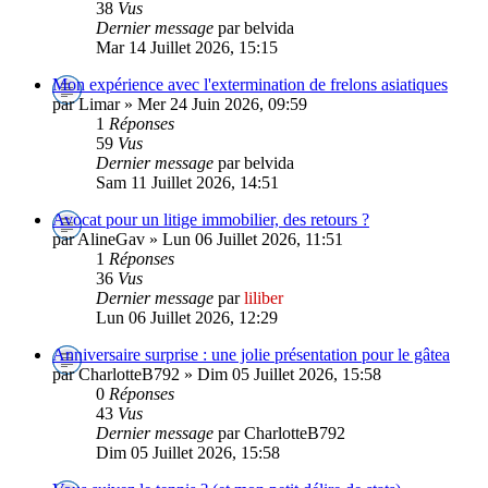
38
Vus
Dernier message
par belvida
Mar 14 Juillet 2026, 15:15
Mon expérience avec l'extermination de frelons asiatiques
par Limar » Mer 24 Juin 2026, 09:59
1
Réponses
59
Vus
Dernier message
par belvida
Sam 11 Juillet 2026, 14:51
Avocat pour un litige immobilier, des retours ?
par AlineGav » Lun 06 Juillet 2026, 11:51
1
Réponses
36
Vus
Dernier message
par
liliber
Lun 06 Juillet 2026, 12:29
Anniversaire surprise : une jolie présentation pour le gâtea
par CharlotteB792 » Dim 05 Juillet 2026, 15:58
0
Réponses
43
Vus
Dernier message
par CharlotteB792
Dim 05 Juillet 2026, 15:58