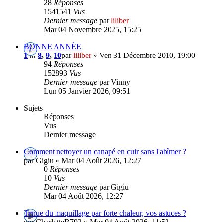
28
Réponses
1541541
Vus
Dernier message
par
liliber
Mar 04 Novembre 2025, 15:25
BONNE ANNÉE
1
...
8
,
9
,
10
par
liliber
» Ven 31 Décembre 2010, 19:00
94
Réponses
152893
Vus
Dernier message
par Vinny
Lun 05 Janvier 2026, 09:51
Sujets
Réponses
Vus
Dernier message
Comment nettoyer un canapé en cuir sans l'abîmer ?
par Gigiu » Mar 04 Août 2026, 12:27
0
Réponses
10
Vus
Dernier message
par Gigiu
Mar 04 Août 2026, 12:27
Tenue du maquillage par forte chaleur, vos astuces ?
par CharlotteB792 » Mar 04 Août 2026, 11:52