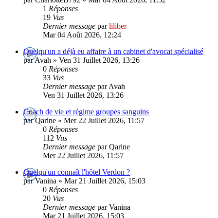
1
Réponses
19
Vus
Dernier message
par
liliber
Mar 04 Août 2026, 12:24
Quelqu'un a déjà eu affaire à un cabinet d'avocat spécialisé
par Avah » Ven 31 Juillet 2026, 13:26
0
Réponses
33
Vus
Dernier message
par Avah
Ven 31 Juillet 2026, 13:26
Coach de vie et régime groupes sanguins
par Qarine » Mer 22 Juillet 2026, 11:57
0
Réponses
112
Vus
Dernier message
par Qarine
Mer 22 Juillet 2026, 11:57
Quelqu'un connaît l'hôtel Verdon ?
par Vanina » Mar 21 Juillet 2026, 15:03
0
Réponses
20
Vus
Dernier message
par Vanina
Mar 21 Juillet 2026, 15:03