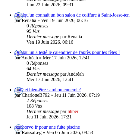
Lun 22 Juin 2026, 09:31
Quelqu'un connaît un bon salon de coiffure à Saint-Josse-ten
par Renalia » Ven 19 Juin 2026, 06:16
0
Réponses
95
Vus
Dernier message
par Renalia
Ven 19 Juin 2026, 06:16
Quelqu'un a testé le calendrier de l'après pour les fêtes ?
par Andréah » Mer 17 Juin 2026, 12:41
0
Réponses
64
Vus
Dernier message
par Andréah
Mer 17 Juin 2026, 12:41
Café et bien-être : ami ou ennemi ?
par CharlotteB792 » Jeu 11 Juin 2026, 07:19
2
Réponses
108
Vus
Dernier message
par
liliber
Jeu 11 Juin 2026, 17:21
resoborvo.fr pour une fuite piscine
par RaissaLeg » Ven 05 Juin 2026, 09:53