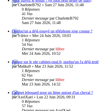
Vous suivez le tennis ? (et mon petit délire de stats)
par CharlotteB792 » Sam 27 Juin 2026, 11:48
0
Réponses
41
Vus
Dernier message
par CharlotteB792
Sam 27 Juin 2026, 11:48
Quelqu'un a déjà essayé un téléphone rose cougar ?
par Ydrice » Mer 24 Juin 2026, 10:03
1
Réponses
54
Vus
Dernier message
par
liliber
Mer 24 Juin 2026, 10:52
Retour sur le site cabinet-opal.fr, quelqu'un l'a déjà testé
par Malika9 » Mar 23 Juin 2026, 11:52
1
Réponses
62
Vus
Dernier message
par
liliber
Mar 23 Juin 2026, 14:32
Cabinet lebouard pour un litige autour d'un cheval ?
par AxelXael » Lun 22 Juin 2026, 09:31
0
Réponses
57
Vus
Dernier message
par AxelXael