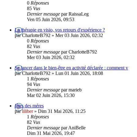
0
Réponses
85
Vus
Dernier message
par RaissaLeg
Ven 05 Juin 2026, 09:53
La thérapie en visio, vos retours d'expérience ?
par CharlotteB792 » Mer 03 Juin 2026, 02:32
0
Réponses
82
Vus
Dernier message
par CharlotteB792
Mer 03 Juin 2026, 02:32
Se lancer dans le bien-être en activité déclarée : comment v
par CharlotteB792 » Lun 01 Juin 2026, 18:08
1
Réponses
94
Vus
Dernier message
par marieb
Mar 02 Juin 2026, 15:30
fêtes des méres
par
liliber
» Dim 31 Mai 2026, 11:25
1
Réponses
82
Vus
Dernier message
par AniBelle
Dim 31 Mai 2026, 19:47